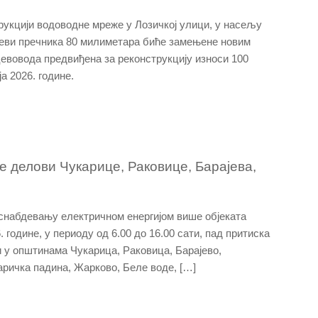
трукцији водоводне мреже у Лозичкој улици, у насељу
еви пречника 80 милиметара биће замењене новим
евовода предвиђена за реконструкцију износи 100
а 2026. године.
е делови Чукарице, Раковице, Барајева,
снабдевању електричном енергијом више објеката
 године, у периоду од 6.00 до 16.00 сати, пад притиска
 у општинама Чукарица, Раковица, Барајево,
ичка падина, Жарково, Беле воде, […]