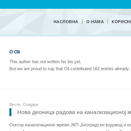
НАСЛОВНА
О НАМА
КОРИСН
О
Oli
This author has not written his bio yet.
But we are proud to say that
Oli
contributed 162 entries already.
Вести
,
Слајдер
Нова деоница радова на канализационој 
Сектор канализационе мреже ЈКП „Београдски водовод и кан