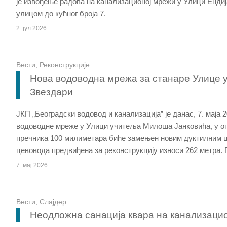
је извођење радова на канализационој мрежи у Улици Енди
улицом до кућног броја 7.
2. јул 2026.
Вести
,
Реконструкције
Нова водоводна мрежа за станаре Улице
Звездари
ЈКП „Београдски водовод и канализација” је данас, 7. маја 
водоводне мреже у Улици учитеља Милоша Јанковића, у оп
пречника 100 милиметара биће замењен новим дуктилним 
цевовода предвиђена за реконструкцију износи 262 метра. П
7. мај 2026.
Вести
,
Слајдер
Неодложна санација квара на канализаци