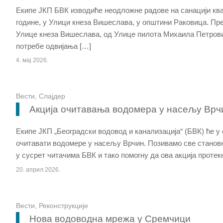
Екипе ЈКП БВК изводиће неодложне радове на санацији квар
године, у Улици кнеза Вишеслава, у општини Раковица. Пред
Улице кнеза Вишеслава, од Улице пилота Михаила Петровић
потребе одвијања […]
4. мај 2026.
Вести
,
Слајдер
Акција очитавања водомера у насељу Врч
Екипе ЈКП „Београдски водовод и канализација“ (БВК) ће у 
очитавати водомере у насељу Врчин. Позивамо све становн
у сусрет читачима БВК и тако помогну да ова акција прот
20. април 2026.
Вести
,
Реконструкције
Нова водоводна мрежа у Сремчици