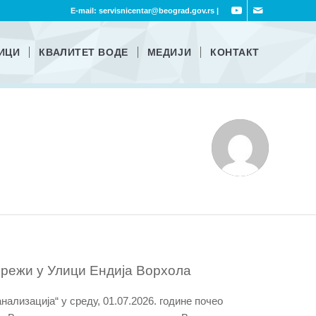
E-mail:
servisnicentar@beograd.gov.rs
|
ИЦИ
КВАЛИТЕТ ВОДЕ
МЕДИЈИ
КОНТАКТ
мрежи у Улици Ендија Ворхола
ализација“ у среду, 01.07.2026. године почео