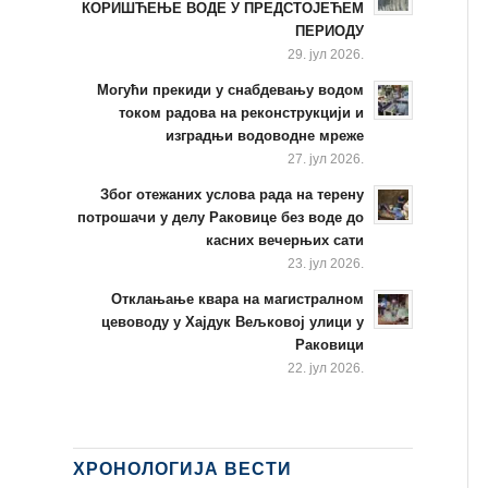
КОРИШЋЕЊЕ ВОДЕ У ПРЕДСТОЈЕЋЕМ
ПЕРИОДУ
29. јул 2026.
Могући прекиди у снабдевању водом
током радова на реконструкцији и
изградњи водоводне мреже
27. јул 2026.
Због отежаних услова рада на терену
потрошачи у делу Раковице без воде до
касних вечерњих сати
23. јул 2026.
Отклањање квара на магистралном
цевоводу у Хајдук Вељковој улици у
Раковици
22. јул 2026.
ХРОНОЛОГИЈА ВЕСТИ