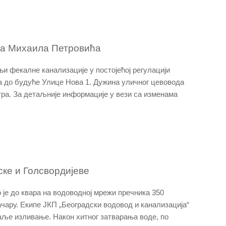
та Михаила Петровића
дњи фекалне канализације у постојећој регулацији
а до будуће Улице Нова 1. Дужина уличног цевовода
ра. За детаљније информације у вези са изменама
ске и Голсвордијеве
о је до квара на водоводној мрежи пречника 350
чару. Екипе ЈКП „Београдски водовод и канализација“
аље изливање. Након хитног затварања воде, по