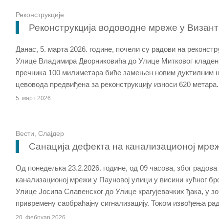
Реконструкције
Реконструкција водоводне мреже у Византи
Данас, 5. марта 2026. године, почели су радови на реконст
Улице Владимира Дворниковића до Улице Митковог кладенц
пречника 100 милиметара биће замењен новим дуктилним 
цевовода предвиђена за реконструкцију износи 620 метара.
5. март 2026.
Вести
,
Слајдер
Санација дефекта на канализационој мреж
Од понедељка 23.2.2026. године, од 09 часова, због радова
канализационој мрежи у Пауновој улици у висини кућног бро
Улице Јосипа Славенског до Улице крагујевачких ђака, у 
привремену саобраћајну сигнализацију. Током извођења рад
20. фебруар 2026.