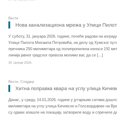
Вести
Нова канализациона мрежа у Улици Пило
У суботу, 31. јануара 2026. године, почеће радови на изгра
Улице Пилота Михаила Петровића, на делу од Хумског пут
пречника 250 милиметара од полипропилена износи 192 мет
линија јавног градског превоза молимо вас да се […]
30. јануар 2026.
Вести
,
Слајдер
Хитна поправка квара на углу улица Кичев
Данас, у среду, 14.01.2026. године у јутарњим сатима дошл
милиметара на углу улица Кичевске и Голсвордијеве на Вра
су одмах изашле на локацију, затвориле воду и спречиле д