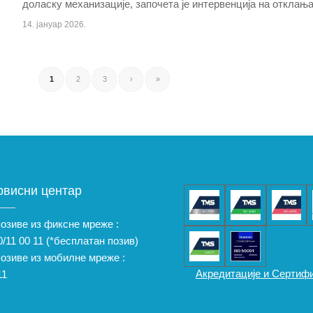
доласку механизације, започета је интервенција на отклањ
14. јануар 2026.
1
2
3
›
»
рвисни центар
позиве из фиксне мреже :
/11 00 11
(*бесплатан позив)
позиве из мобилне мреже :
Акредитације и Сертиф
11