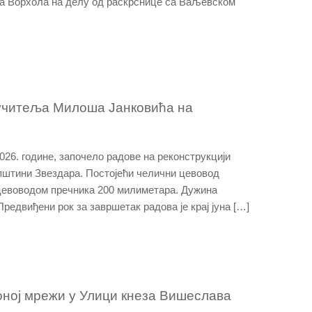
ја Ворхола на делу од раскрснице са Ваљевском
 учитеља Милоша Јанковића на
2026. године, започело радове на реконструкцији
штини Звездара. Постојећи челични цевовод
цевоводом пречника 200 милиметара. Дужина
редвиђени рок за завршетак радова је крај јуна […]
оној мрежи у Улици кнеза Вишеслава