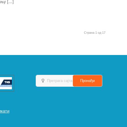
ању […]
Страна 1 од 17
икати