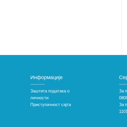
Информације
Се
Заштита података о
За 
личности
0800
Приступачност сајта
За 
110