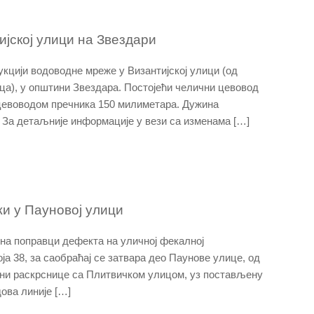
јској улици на Звездари
рукцији водоводне мреже у Византијској улици (од
а), у општини Звездара. Постојећи челични цевовод
цевоводом пречника 150 милиметара. Дужина
 За детаљније информације у вези са изменама […]
и у Пауновој улици
 на поправци дефекта на уличној фекалној
ја 38, за саобраћај се затвара део Паунове улице, од
зони раскрснице са Плитвичком улицом, уз постављену
ова линије […]