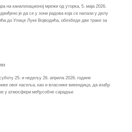
а на канализационој мрежи од уторка, 5. маја 2026.
виђено је да се у зони радова која се налази у делу
а до Улице Луке Војводића, обезбеде две траке за
ин
суботу 25. и недељу 26. априла 2026. године
ике овог насеља, као и власнике викендица, да изађу
екне у атмосфери међусобне сарадње