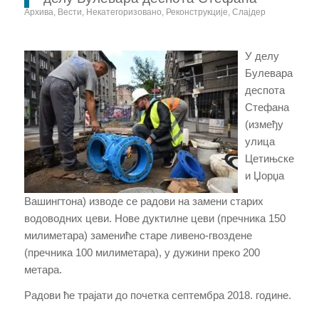
Архива
,
Вести
,
Некатегоризовано
,
Реконструкције
,
Слајдер
У делу
Булевара
деспота
Стефана
(између
улица
Цетињске
и Џорџа
Вашингтона) изводе се радови на замени старих
водоводних цеви. Нове дуктилне цеви (пречника 150
милиметара) замениће старе ливено-гвоздене
(пречника 100 милиметара), у дужини преко 200
метара.
Радови ће трајати до почетка септембра 2018. године.