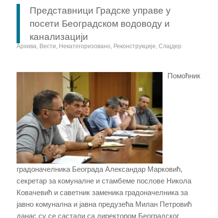
Представници Градске управе у
посети Београдском водоводу и
канализацији
Архива
,
Вести
,
Некатегоризовано
,
Реконструкције
,
Слајдер
Помоћник
градоначелника Београда Александар Марковић,
секретар за комуналне и стамбеме послове Никола
Ковачевић и саветник заменика градоначелника за
јавно комунална и јавна предузећа Милан Петровић
данас су се састали са директором Београдског