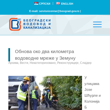
СРПСКИ
ENGLISH
E-mail:
servisnicentar@beograd.gov.rs
|
Обнова око два километра
водоводне мреже у Земуну
Архива
,
Вести
,
Некатегоризовано
,
Реконструкције
,
Слајдер
У
улицама
Јозе
Шћурле и
Колонија
Б