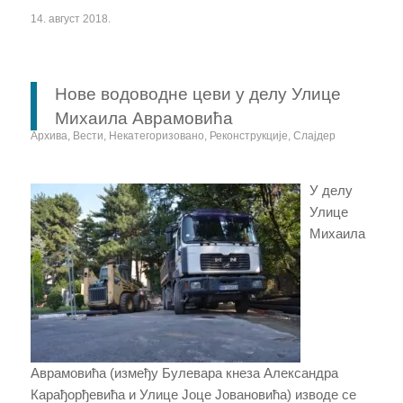
14. август 2018.
Нове водоводне цеви у делу Улице
Михаила Аврамовића
Архива
,
Вести
,
Некатегоризовано
,
Реконструкције
,
Слајдер
У делу
Улице
Михаила
Аврамовића (између Булевара кнеза Александра
Карађорђевића и Улице Јоце Јовановића) изводе се