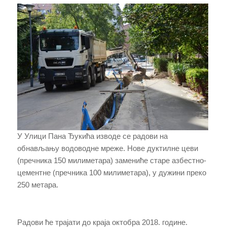
У Улици Пана Ђукића изводе се радови на
обнављању водоводне мреже. Нове дуктилне цеви
(пречника 150 милиметара) замениће старе азбестно-
цементне (пречника 100 милиметара), у дужини преко
250 метара.
Радови ће трајати до краја октобра 2018. године.