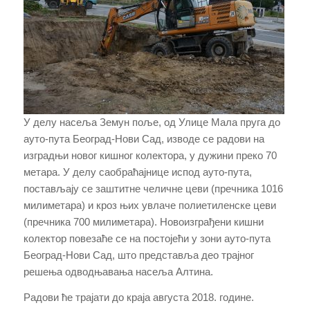
У делу насеља Земун поље, од Улице Мала пруга до
ауто-пута Београд-Нови Сад, изводе се радови на
изградњи новог кишног колектора, у дужини преко 70
метара. У делу саобраћајнице испод ауто-пута,
постављају се заштитне челичне цеви (пречника 1016
милиметара) и кроз њих увлаче полиетиленске цеви
(пречника 700 милиметара). Новоизграђени кишни
колектор повезаће се на постојећи у зони ауто-пута
Београд-Нови Сад, што представља део трајног
решења одводњавања насеља Алтина.
Радови ће трајати до краја августа 2018. године.