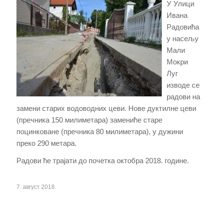
У Улици
Ивана
Радовића
у насељу
Мали
Мокри
Луг
изводе се
радови на
замени старих водоводних цеви. Нове дуктилне цеви
(пречника 150 милиметара) замениће старе
поцинковане (пречника 80 милиметара), у дужини
преко 290 метара.
Радови ће трајати до почетка октобра 2018. године.
7. август 2018.