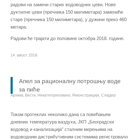
радови на замени старих водоводних цеви. Нове
дуктилне цеви (пречника 150 милиметара) замениће
старе (пречника 150 милиметара), у дужини преко 460
метара.
Радови ће трајати до половине октобра 2018. године.
14. август 2018.
Апел за рационалну потрошњу воде
за пиће
Архива
,
Вести
,
Некатегоризовано
,
Реконструкције
,
Слајдер
Током протеклих неколико дана са повећањем
дневних температура ваздуха, ЈКП „Београдски
водовод и канализација” сталним мерењима на
водоводним дистрибутивним системима регистровало