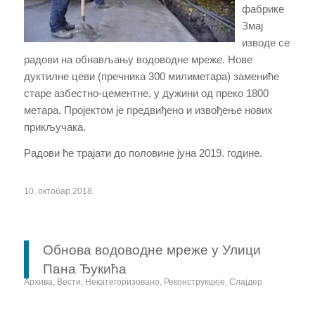
фабрике
Змај
изводе се
радови на обнављању водоводне мреже. Нове
дуктилне цеви (пречника 300 милиметара) замениће
старе азбестно-цементне, у дужини од преко 1800
метара. Пројектом је предвиђено и извођење нових
прикључака.
Радови ће трајати до половине јуна 2019. године.
10. октобар 2018.
Обнова водоводне мреже у Улици
Пана Ђукића
Архива
,
Вести
,
Некатегоризовано
,
Реконструкције
,
Слајдер