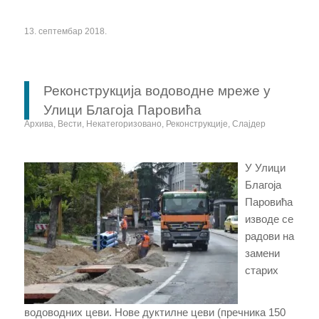
13. септембар 2018.
Реконструкција водоводне мреже у
Улици Благоја Паровића
Архива
,
Вести
,
Некатегоризовано
,
Реконструкције
,
Слајдер
У Улици
Благоја
Паровића
изводе се
радови на
замени
старих
водоводних цеви. Нове дуктилне цеви (пречника 150