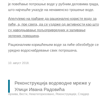
је повећање потрошње воде у рубним деловима града,
што најчешће указује на ненаменско трошење воде.
Апелујемо на грађане да рационално користе воду за
пиће, а, пре свега, да се уздрже од активности као што
су наводњавање пољопривредних и заливање
зелених површина
.
Рационалним коришћењем воде за пиће обезбеђује се
уредно водоснабдевање свих потрошача.
10. август 2018.
Реконструкција водоводне мреже у
Улици Ивана Радовића
Архива
,
Вести
,
Некатегоризовано
,
Реконструкције
,
Слајдер