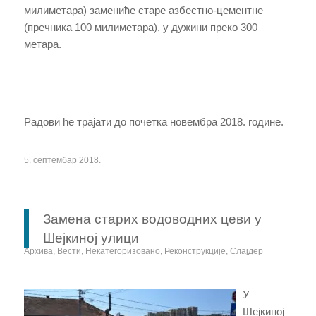
милиметара) замениће старе азбестно-цементне
(пречника 100 милиметара), у дужини преко 300
метара.
Радови ће трајати до почетка новембра 2018. године.
5. септембар 2018.
Замена старих водоводних цеви у
Шејкиној улици
Архива
,
Вести
,
Некатегоризовано
,
Реконструкције
,
Слајдер
У
Шејкиној