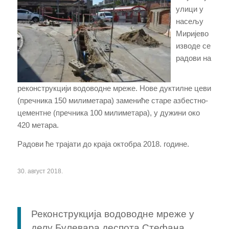
улици у
насељу
Миријево
изводе се
радови на
реконструкцији водоводне мреже. Нове дуктилне цеви
(пречника 150 милиметара) замениће старе азбестно-
цементне (пречника 100 милиметара), у дужини око
420 метара.
Радови ће трајати до краја октобра 2018. године.
30. август 2018.
Реконструкција водоводне мреже у
делу Булевара деспота Стефана