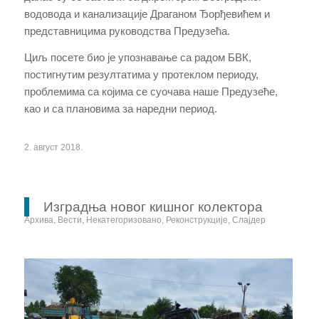
водовода и канализације Драганом Ђорђевићем и
представницима руководства Предузећа.
Циљ посете био је упознавање са радом БВК,
постигнутим резултатима у протеклом периоду,
проблемима са којима се суочава наше Предузеће,
као и са плановима за наредни период.
2. август 2018.
Изградња новог кишног колектора
Архива
,
Вести
,
Некатегоризовано
,
Реконструкције
,
Слајдер