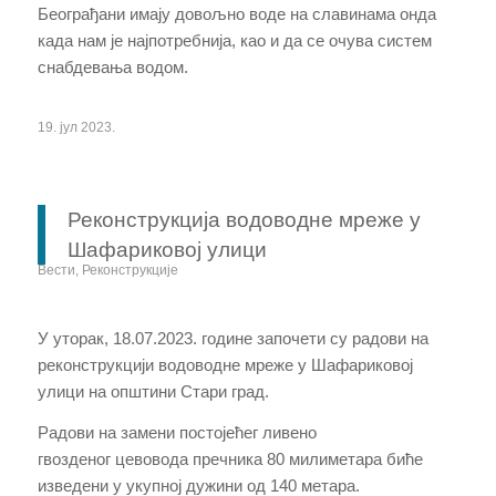
Београђани имaју дoвoљнo вoдe на славинама онда
када нам је најпотребнија, као и да се oчувa систeм
снабдевања водом.
19. јул 2023.
Реконструкција водоводне мреже у
Шафариковој улици
Вести
,
Реконструкције
У уторак, 18.07.2023. године започети су
радови на
реконструкцији водоводне мреже у
Шафариковој
улици
на општини
Стари град.
Радови на замени постојећег
ливено
гвозденог
цевовода пречника 80 милиметара
биће
изведени у укупној
дужини
од
140
метара.