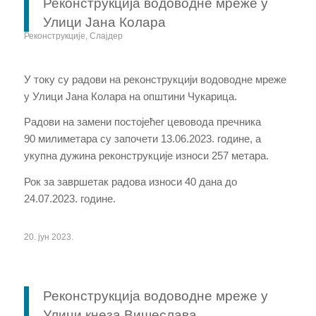
Реконструкција водоводне мреже у
Улици Јана Колара
Реконструкције
,
Слајдер
У току су радови на реконструкцији водоводне мреже
у Улици Јана Колара на општини Чукарица.
Радови на замени постојећег цевовода пречника
90
милиметара
су започети 13.06.2023. године, а
укупна дужина реконструкције износи 257 метара.
Рок за завршетак радова износи 40 дана до
24.07.2023. године.
20. јун 2023.
Реконструкција водоводне мреже у
Улици кнеза Вишеслава