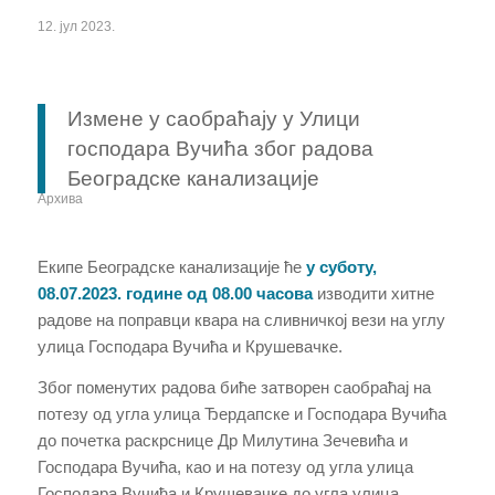
12. јул 2023.
Измене у саобраћају у Улици
господара Вучића због радова
Београдске канализације
Архива
Екипе
Београдске канализације
ће
у суботу,
08.07.2023. године од 08.00 часова
изводити хитне
радове
на
поправци квара на сливничкој вези
на углу
улица Господара Вучића и Крушевачке.
Због поменутих радова биће затворен саобраћај на
потезу од угла улица Ђердапске и Господара Вучића
до почетка раскрснице Др Милутина Зечевића и
Господара Вучића, као и на потезу од угла улица
Господара Вучића и Крушевачке до угла улица