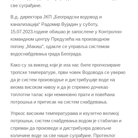
све суграђане.
В.д. директора ЈКП „Београдски водовод и
канализација“ Радомир Вујадин у суботу,
15.07.2023.године обишао је запослене у Контролно-
командном центру Предузећа на производном
погону
„
Макиш
“
, одакле се управља системом
водоснабдевања града Београда.
Како су за викенд који је иза нас биле прогнозиране
тропске температуре
,
први човек Водовода се уверио
да је систем производње и дистрибуције воде на
веома високом нивоу и да је спремно дочекао
топлотни талас који неминовно прати и повећана
потрошња и притисак на систем снабдевања.
Упркос високим температурама и изузетно великој
потрошњи, систем снабдевања водом је стабилан и
спреман да произведе и дистрибуира довољне
количине воде за све наше суграђане. Протеклог