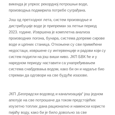
викенда је упркос рекордној потрошњи воде,
производња подмирила потребе суграђана.
Још од претходног лета, систем производње и
дистрибуције воде је припреман за летњи период
2023. године. Извршена је комплетна анализа
производних погона, бунара, система допреме сирове
воде и црпних станица. Откоњени су сви примећени
недостаци, извршене су интервенције и радови који су
систем подигли на још виши ниво. ЈКП БВК ће и у
наредном периоду наставити са унапређивањем
система снабдевања водом, како би он и надаље био
спреман да одговори на све будуће изазове.
ЈКП „Београдски водовод и канализација“ још једном
апелује на све потрошаче да током предстојећих
изузетно топлих дана рационално и наменски користе
пијаћу воду, како би је било довољно за све