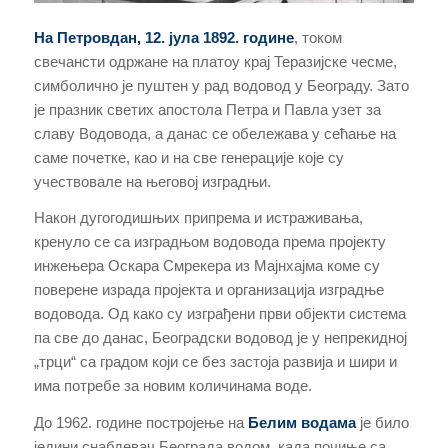
На Петровдан
, 12. јула
1892. године
, током
свечансти одржане на платоу крај Теразијске чесме,
симболично је пуштен у рад водовод у Београду. Зато
је празник светих апостола Петра и Павла узет за
славу Водовода, а данас се обележава у сећање на
саме почетке, као и на све генерације које су
учествовале на његовој изградњи.
Након дугогодишњих припрема и истраживања,
кренуло се са изградњом водовода према пројекту
инжењера Оскара Смрекера из Мајнхајма коме су
поверене израда пројекта и организација изградње
водовода. Од како су изграђени први објекти система
па све до данас, Београдски водовод је у непрекидној
„трци“ са градом који се без застоја развија и шири и
има потребе за новим количинама воде.
До 1962. године постројење на
Белим водама
је било
једини снабдевач Београда водом, када почиње са