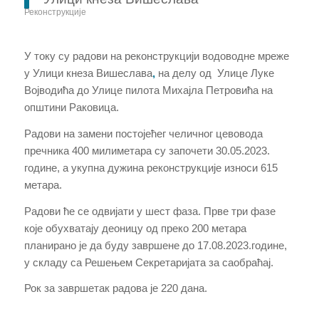
Реконструкције
У току су радови на реконструкцији водоводне мреже
у Улици кнеза Вишеслава
,
на делу од Улице Луке
Војводића до Улице пилота Михајла Петровића на
општини Раковица.
Радови на замени постојећег челичног цевовода
пречника 400
милиметара
су започети 30.05.2023.
године, а укупна дужина реконструкције износи 615
метара.
Радови ће се одвијати у шест фаза. Прве три фазе
које обухватају деоницу од преко 200 метара
планирано је да буду завршене до 17.08.2023.године,
у складу са Решењем Секретаријата за саобраћај.
Рок за завршетак радова је 220 дан
a
.