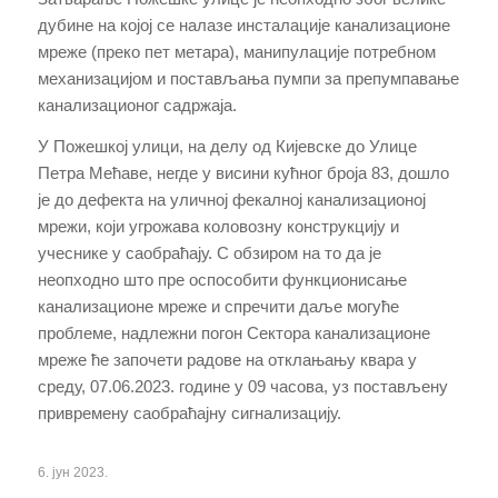
дубине на којој се налазе инсталације канализационе
мреже (преко пет метара), манипулације потребном
механизацијом и постављања пумпи за препумпавање
канализационог садржаја.
У Пожешкој улици, на делу од Кијевске до Улице
Петра Мећаве, негде у висини кућног броја 83, дошло
је до дефекта на уличној фекалној канализационој
мрежи, који угрожава коловозну конструкцију и
учеснике у саобраћају. С обзиром на то да је
неопходно што пре оспособити функционисање
канализационе мреже и спречити даље могуће
проблеме, надлежни погон Сектора канализационе
мреже ће започети радове на отклањању квара у
среду, 07.06.2023. године у 09 часова, уз постављену
привремену саобраћајну сигнализацију.
6. јун 2023.