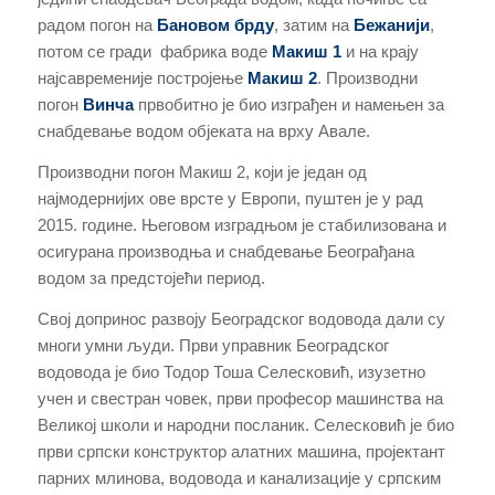
радом погон на
Бановом брду
, затим на
Бежанији
,
потом се гради фабрика воде
Макиш 1
и на крају
најсавременије постројење
Макиш 2
. Производни
погон
Винча
првобитно је био изграђен и намењен за
снабдевање водом објеката на врху Авале.
Производни погон Макиш 2, који је један од
најмодернијих ове врсте у Европи, пуштен је у рад
2015. године. Његовом изградњом је стабилизована и
осигурана производња и снабдевање Београђана
водом за предстојећи период.
Свој допринос развоју Београдског водовода дали су
многи умни људи. Први управник Београдског
водовода је био Тодор Тоша Селесковић, изузетно
учен и свестран човек, први професор машинства на
Великој школи и народни посланик. Селесковић је био
први српски конструктор алатних машина, пројектант
парних млинова, водовода и канализације у српским