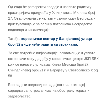
Од сада ће референти продаје и наплате радити у
просторијама предузећа у Улици кнеза Милоша број
27. Ова локација се налази у самом срцу Београда и
приступачнија је за већину потрошача Београдског
водовода и канализације.
Такође,
кориснички центар у Данијеловој улици
број 32 више неће радити са странкама.
За све потребне информације, рекламације и уплате
потрошачи могу да дођу у корисничке центре ЈКП БВК
који се налазе у улицама: Кнеза Милоша број 27,
Синђелићевој број 21 и у Барајеву у Светосавској број
58.
Београдски водовод се нада још квалитетнијој
сарадњи са потрошачима, на обострану корист и
задовољство.