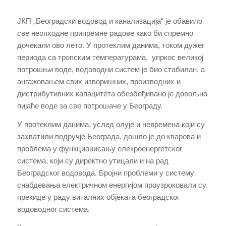
ЈКП „Београдски водовод и канализација“ је обавило
све неопходне припремне радове како би спремно
дочекали ово лето. У протеклим данима, током дужег
периода са тропским температурама, упркос великој
потрошњи воде, водоводни систем је био стабилан, а
ангажовањем свих изворишних, производних и
дистрибутивних капацитета oбeзбeђивано је довољно
пијаће воде за све потрошаче у Београду.
У протеклим данима, услед олује и невремена који су
захватили подручје Београда, дошло је до кварова и
проблема у функционисању елекроенергетског
система, који су директно утицали и на рад
Београдског водовода. Бројни проблеми у систему
снабдевања електричном енергијом проузроковали су
прекиде у раду виталних објеката београдског
водоводног система.