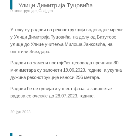
Улици Димитрија Туцовића
Реконструкције
,
Слајдер
У току су радови на реконструкцији водоводне мреже
у Улици Димитрија Туцовића, на делу од Батутове
улице до Улице учитеља Милоша Јанковића, на
општини Звездара.
Радови на замени постојећег цевовода пречника 80
милиметара су започети 19.06.2023. године, а укупна
дужина реконструкције износи 296 метара.
Радови ће се одвијати у шест фаза, а завршетак
радова се очекује до 28.07.2023. године.
20. јун 2023.