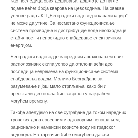
Као последица ових дешавања, дошло је до нагле
појаве већег броја кварова на цевоводима. На овакве
услове рада ЈКП „Београдски водовод и канализација“
не може да утиче. За несметано функционисање
система проиводње и дистрибуције воде неопходна је
стабилност и непрекидно снабдевање електричном
енергијом.
Београдски водовод је ванредним ангажовањем свих
расположивих екипа успео да отклони већи део
последица невремена на функционисање система
снабдевања водом. Молимо Београђане за
разумевање и још мало стрпљења, како би и
преостали део посла био завршен у најкраћем
могућем времену.
Такође апелујемо на све суграђане да током наредних
тропских дана савесним и одговорним понашањем,
рационално и наменски користе воду из градског
водовода. На тај начин биће омогућено да сви