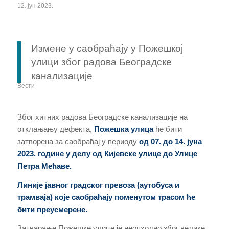
12. јун 2023.
Измене у саобраћају у Пожешкој
улици због радова Београдске
канализације
Вести
Због хитних радова Београдске канализације на
отклањању дефекта,
Пожешка улица
ће бити
затворена за саобраћај у периоду
од 07. до 14. јуна
2023. године у делу од Кијевске улице до Улице
Петра Мећаве.
Линије јавног градског превоза (аутобуса и
трамваја) које саобраћају поменутом трасом ће
бити преусмерене.
Затварање Пожешке улице је неопходно због велике