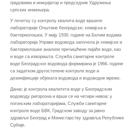
градовима и иницијатор и председник Удружења
српских инжењера.
У почетку су контролу квалита воде вршиле
лабораторије Општине београдске: хемијска и
бактериолошка. У мају 1930. године на Белим водама
лабораторија Управе водовода започела је хемијске и
бактериолошке анализе пречишћене пијаће воде, као
и воде са изворишта. Служба санитарне контроле
воде Београдског водовода формирана је 1966. године
са задатком другостепене контроле воде и
дезинфекције објеката водовода и водоводне мреже.
Данас је контрола квалитета воде у Београдском
водоводу ригорозна и врши се на четири нивоа: у
погонским лабораторијама, Служби санитарне
контроле воде БВК, Градском заводу за јавно
здравље Београд и Министарству здравља Републике
Србије.