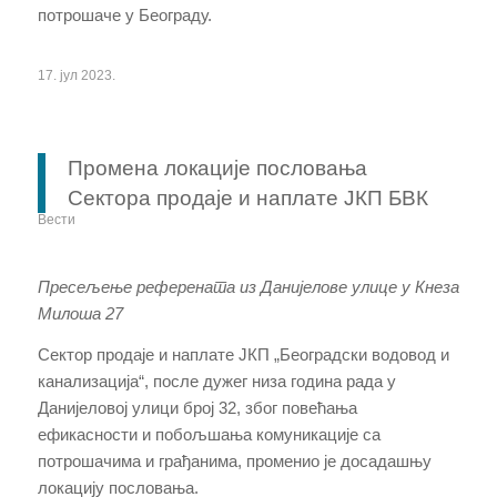
потрошаче у Београду.
17. јул 2023.
Промена локације пословања
Сектора продаје и наплате ЈКП БВК
Вести
Пресељење референата из Данијелове улице у Кнеза
Милоша 27
Сектор продаје и наплате ЈКП „Београдски водовод и
канализација“, после дужег низа година рада у
Данијеловој улици број 32, због повећања
ефикасности и побољшања комуникације са
потрошачима и грађанима, променио је досадашњу
локацију пословања.