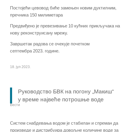
Постојећи цевовод биће замењен новим дуктилним,
пречника 150 милиметара
Предвиђено је превезивање 10 кућних прикључака на
нову реконструисану мрежу.
З
авршетак радова се очекује
почетком
септембра
2023. године.
18. јул 2023.
Руководство БВК на погону „Макиш“
у време највеће потрошње воде
Вести
Систем снабдевања водом је стабилан и спреман да
произведе и дистрибуира довољне количине воде за