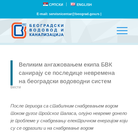
СРПСКИ
ENGLISH
E-mail:
servisnicentar@beograd.gov.rs
|
Великим ангажовањем екипа БВК
санирају се последице невремена
на београдски водоводни систем
Вести
После периода са стабилним снабдевањем водом
током дугог тропског таласа, олујно невреме донело
је проблеме у снабдевању електричном енергијом који
су се одразили и на снабдевање водом